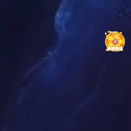
带来惊讶。例如，一些被低估的球队可能会凭借战术
创新和球员的突破，最终突破重围，进入季后赛，甚
至有机会与顶级强队一较高下。
对于明星球员而言，新的赛季同样充满了不确定性。
尽管他们在前一个赛季已经证明了自己的能力，但赛
季的进程中，总有可能出现伤病、状态波动等问题，
这会影响他们的表现。同时，其他球队通过强化阵
容，给他们带来了更大的竞争压力。因此，每个球员
在赛季中的发挥都充满变数。
在这个赛季，教练的角色同样重要。如何通过战术调
整来应对对手的强势，如何在困难时刻激发球员的斗
志，都是新赛季每个教练面临的挑战。篮球联赛中的
变数不仅来自球员的表现，也来自于场上场下的策略