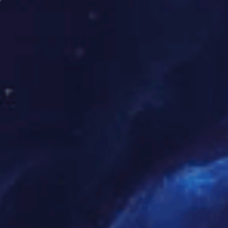
多球队都在力求打出更加高效且富有观赏性的篮球。
这种转变，不仅是对技术发展的适应，也是在现代篮
球发展趋势中的一种必然选择。
同时，一些球队则在防守端加强了针对性战术，比如
通过包夹、换防等手段来限制对方的明星球员。这种
战术上的针对性和灵活性，使得比赛变得更加多变和
具有挑战性。随着战术水平的提高，球队之间的博弈
也变得更加复杂，观众能够看到更加丰富和激烈的比
赛。
4、展望新赛季的惊喜与挑战
新赛季的篮球联赛注定会充满惊喜与挑战。虽然我们
能预见到一些实力强大的球队依然是夺冠热门，但每
个赛季的赛场上，总会有一些“黑马”球队出现，给人