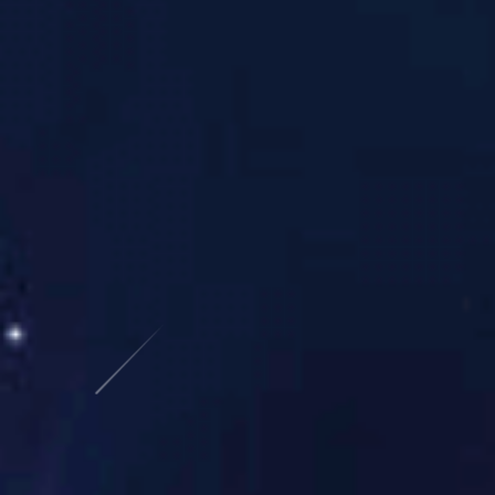
现。首先，我们将分析各队的阵容变动情况，包括重
要球员的转会及其对球队的影响。其次，明星球员的
表现，尤其是新赛季表现突出的球员，成为了焦点。
接下来，我们将聚焦各队的战术调整及其对比赛节奏
的影响。最后，展望新赛季可能出现的惊喜与挑战，
给出一些有趣的预测与看法。
1、球队阵容变动对新赛季的影响
新赛季的阵容变动无疑是球迷和媒体热议的焦点，几
乎每支球队都在为争夺更高荣誉而调整自己的阵容。
大部分球队通过交易或者自由市场签约来提升阵容的
深度和质量。例如，某些球队通过引入一名全能型球
员来弥补上赛季的弱点，而其他球队则更加注重磨合
与稳定，通过保留核心阵容来保持竞争力。