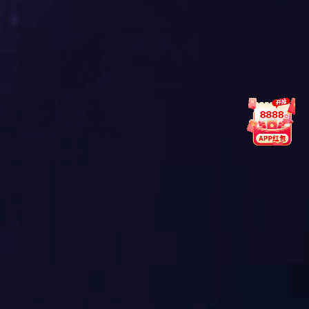
而在这样的背景下，每一场比赛都可能成为经典，篮
球联赛的精彩程度也将达到新的高度。新赛季的惊喜
与挑战，注定将成为球迷们热议的焦点，充满了无限
可能。
上一篇：
运动联盟者：引领全球体育变革与合…
下一篇：
科比领衔湖人辉煌时代 从湖人历
精选推荐