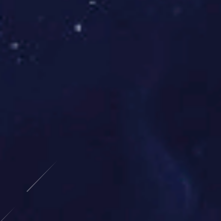
中，明星球员往往是决定球队成败的关键人物。因
此，新赛季的明星球员不仅要提升自己的技术水平，
更要在关键时刻发挥核心作用。
3、各队战术调整与打法变化
随着球队阵容的变动，各队在战术上的调整也是不可
忽视的一环。新赛季，许多球队都针对自身的优势与
短板做出了相应的战术布局，力求在攻防两端找到更
加契合的打法。例如，一些球队加强了外线投篮的能
力，利用三分球提高进攻效率；而另一些球队则更加
注重内线的进攻和防守，力求在篮下压制对手。
在战术上，许多球队开始推崇快速攻防转换的打法，
注重提升场上球员的流动性和速度。新赛季，快节奏
的比赛成为了主流，尤其是在年轻球员的带动下，许