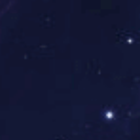
点。许多球员在休赛期进行过调整，特别是那些在个
人技术上有所突破或者通过季前赛展示出强大实力的
球员。新的赛季往往是球员们展示自己能力的最佳时
机，而一些超级球员更是背负着巨大的期望。
比如，一些新星球员在新赛季崭露头角，成为球队的
重要得分手或者防守核心。年轻球员的崛起，不仅让
球队实力上升，也让比赛更加富有悬念。相比之下，
像某些已经进入巅峰期的球员则更注重发挥自己的领
导力和影响力。他们的存在，往往能够帮助球队在关
键时刻保持稳定。
明星球员的表现不仅仅体现在得分和数据上，他们的
领导力、赛场上的决策能力，以及与队友的化学反
应，同样会影响球队的整体战斗力。特别是在季后赛