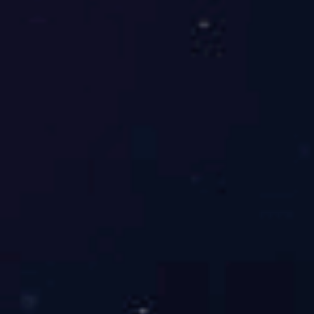
1
五月二十四日足球明星盛典回顾与精彩瞬
五月二十四日，足球明星盛典如期而至，全球的目光
再次聚焦于这项无与...
2026-07-27
2
球员主罚点球时的心理因素研究揭示内心
文章摘要的内容 在足球比赛中，点球往往成为决定胜
负的关键瞬间，而...
2026-06-22
3
周秀英专访：极限运动背后的坚持与梦想之
在极限运动的世界中，周秀英以其坚韧不拔的精神和
对梦想的执着追求...
2026-05-28