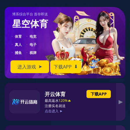
注册入口
william威廉亚洲官方