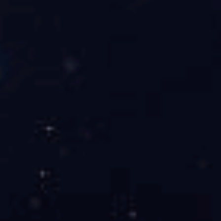
5
火箭队最新赛程表一览：季后赛形势与关键
火箭队在本赛季的征程已进入白热化阶段，常规赛尾
声与季后赛门槛的...
2026-06-07
推荐网站
联系我们
地址
support@haihuajxc.com