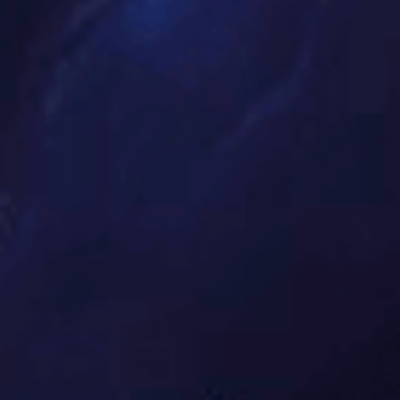
科比不仅仅影响了球员们的比赛风格，还推动了NBA
在全球的传播。他不仅是在美国的篮球文化中的代表
人物，同时也是全球篮球文化的标杆之一。科比在退
役后继续参与篮球推广活动，通过他的个人品牌和影
响力，推动了NBA在亚洲、欧洲等地区的发展。他的
比赛精神和个人魅力，也让篮球这项运动在世界范围
内得到了更广泛的关注。
对于NBA联盟的未来发展而言，科比的影响深远且持
久。他的职业生涯为年轻球员树立了一个完美的榜
样，展示了如何在职业生涯中保持高度的专注力和激
情。他的球场精神，以及对技术和纪律的追求，成为
了现代篮球的标尺之一，极大地推动了整个联盟水平
的提升。