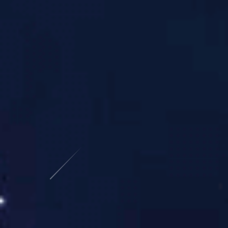
括：科比的球场表现与湖人队的辉煌成绩，科比对湖
人文化的塑造，科比的个人风格与球迷的情感联系，
以及科比对后续球员和整个NBA的影响。最终，本文
将总结科比对湖人历史的独特贡献，进一步探讨他的
传奇地位。
1、科比的球场表现与湖人辉煌成绩
科比的球场表现无疑是他传奇地位的核心之一。在
2000年代，科比与沙奎尔·奥尼尔一起组成了湖人队的
“双塔”，带领球队取得了三连冠的辉煌成就。科比在
这一时期不仅成为了球队进攻端的绝对核心，更凭借
其无与伦比的技术和对比赛的理解，树立了自己在
NBA历史中的地位。他的得分能力尤为突出，多次单
场砍下超过50分的表现，特别是2006年对阵猛龙的81
分神奇表现，更是震撼了整个篮球世界。