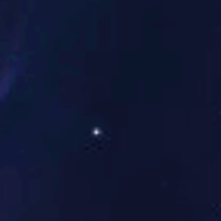
科比的成就不仅体现在常规赛的得分上，他还在关键
时刻展现了巨大的领导力和心理素质。2009年和2010
年，科比连续带领湖人队夺得总冠军，尤其是在2010
年对阵波士顿凯尔特人的总决赛中，科比顶住压力，
凭借自己强悍的防守和决定性进攻，最终帮助湖人队
成功复仇，赢得了生涯的第五座总冠军奖杯。这一成
就不仅巩固了科比在湖人队的地位，也使他成为NBA
历史上最伟大的球员之一。
科比的球场成就与湖人队的辉煌成绩紧密相连。在科
比的带领下，湖人队成为了一个稳定的冠军争夺者，
成功延续了球队的“紫金王朝”。无论是在常规赛还是
季后赛，科比都用实际行动证明了自己无愧于“湖人传
承”的最佳继承人。科比的影响力和湖人队的成功共同