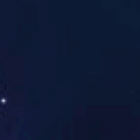
角色与影响；接着，阐述运动联盟者如何通过合作推
动全球体育交流与融合；最后，分析运动联盟者如何
为体育文化的多样性和包容性注入新的活力。通过这
些分析，本文旨在揭示运动联盟者在全球体育格局中
的战略地位以及未来的发展潜力。
1、推动体育产业的创新与升级
在全球化进程的推动下，体育产业的创新成为了各大
运动联盟者的重要任务。运动联盟者通过跨界合作、
技术创新以及商业模式的多样化，推动了体育产业的
发展。首先，技术的进步，尤其是数字化技术的应
用，极大提升了体育赛事的观赏性和参与度。通过虚
拟现实、增强现实等新技术，观众和参与者的体验得
到了显著改善，这为体育产业的未来带来了新的发展