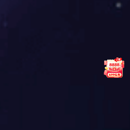
未来，随着全球化进程的不断深化，运动联盟者将继
续在体育产业、文化交流和社会责任等领域发挥重要
作用。他们将通过不断的创新与合作，为全球体育的
可持续发展提供更多的机遇和可能。全球体育变革与
合作的力量新纪元已经到来，运动联盟者将在这一进
程中继续引领潮流，成就更加辉煌的体育未来。
上一篇：
西安网球队如何通过控制革新提升…
下一篇：
篮球联赛风云再起，聚焦新赛季球队