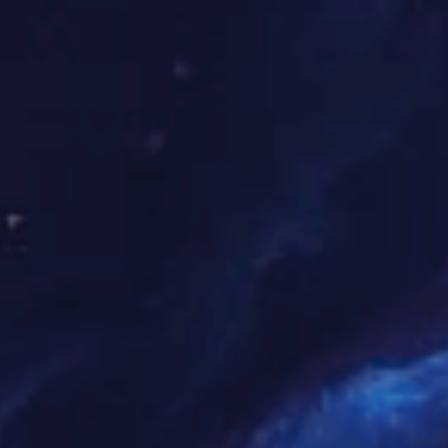
受到了不同国家的体育魅力。
其次，运动联盟者通过建立跨国的合作关系，推动了
体育产业和文化的互联互通。例如，NBA、FIFA等国
际体育联盟与全球多个国家和地区的体育组织建立了
深度合作，通过资源共享、技术交流等形式，促进了
全球体育水平的提升。
再次，运动联盟者通过推动体育发展与社会进步相结
合，促进了全球体育的和谐发展。例如，许多运动联
盟致力于推动性别平等、反对种族歧视等社会议题，
使体育成为促进社会变革和文化交流的重要载体。这
种融合不仅使体育成为一种娱乐和竞技，更成为了连
接不同文化和价值观的桥梁。
4、体育文化的多样性与包容性