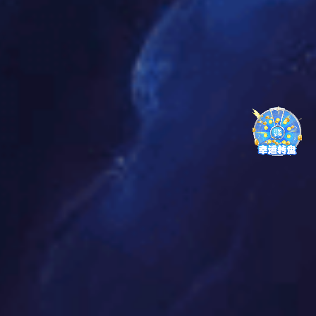
随着全球体育合作的加深，运动联盟者在推动体育文
化多样性和包容性方面起到了积极作用。首先，运动
联盟者通过举办不同风格和形式的赛事，展示了世界
各地体育文化的丰富性。例如，篮球、足球、排球等
传统项目之外，电子竞技、极限运动等新兴体育项目
也得到了广泛关注，为不同文化背景的运动爱好者提
供了参与和展示的机会。
其次，运动联盟者在赛事组织中越来越注重包容性和
公平性。例如，针对女性运动员的权益保护、残障运
动员的参与等议题，许多运动联盟通过设立专项赛事
和项目，确保每个群体都有平等参与的机会。这种包
容性不仅提升了运动员的多样性，也增强了全球体育
的社会影响力。