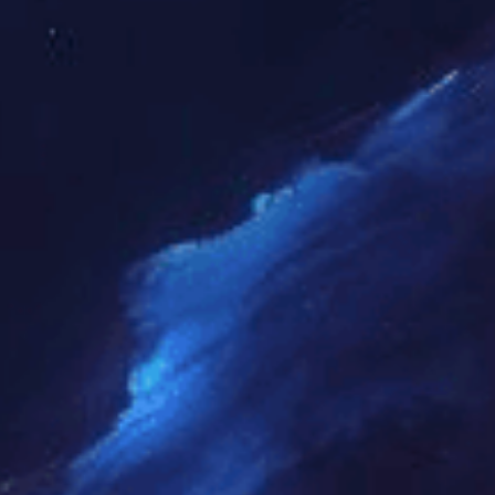
因此建立了一套科学的人才培养机制。他们
心理素质的全面提升。通过系统化训练计
而最大程度上发挥自己的潜力。
请经验丰富的老将进行指导与交流。这种师
速成长，提高整体水平。与此同时，通过举
，不断激发竞争意识和向上动力。
持良好的心理状态至关重要。LNG特意引
，让他们学会如何处理压力与焦虑，从而以
使得LNG成为了一支实力强劲、充满朝气