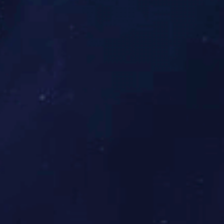
确的决策。
其先进的战术思维密不可分。他们通过分析
佳效果。在针对不同地图时，LNG会设计
局，这种因地制宜的方法让他们总能占据先
。当发现原定策略不再适用时，他们能够迅
。这种高度灵活性的策略使得他们在面对强
对历史比赛数据进行深入研究，从中挖掘出
改善自身不足，还为制定未来战略提供了重
保持领先。