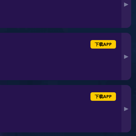
业数据、高清视频，
william威廉亚洲官方APP
与网页版为您提
APP下载
网页版入口
英格兰足球超级联赛自1992年成立以来，以其
点。在三十余年的历史中，仅有少数豪门俱乐部
最多的球队排行切入，深入剖析曼联、曼城、切