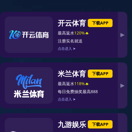
注册入口
这里开始