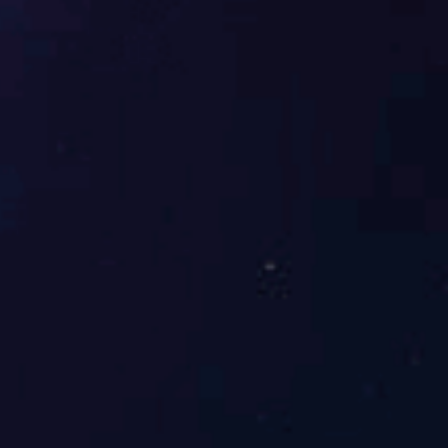
引
英》作为一款备受欢迎的战...
的成
行深入分析，探讨其成败...
传
阵容凭借其卓越的技艺和...