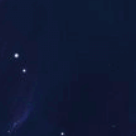
成功背后的管理哲学、战术革新与时代机遇，通
更迭背后的足球文明演进。
曼联的王朝奠基
作为英超时代最成功的俱乐部，曼联以13座冠军
生涯堪称传奇，他通过青训体系培养出92黄金一
梁。1999年三冠王伟业不仅创造了历史，更塑
联率先建立全球化品牌，将体育竞技与商业价值
2009年C罗转会皇马标志着曼联进入转型期。虽
弗格森时代的俱乐部陷入长期震荡。格雷泽家族
失误导致竞争力下滑。尽管如此，曼联仍是英超
斑。
近年滕哈格执教带来的战术革新令人耳目一新，