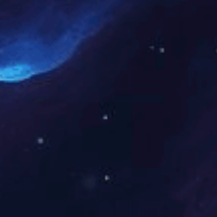
上一篇：
美国力健健身器材的产品推荐与市…