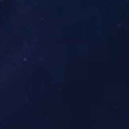
上座率，证明这家百年俱乐部仍具强大生命
的生存挑战。
运。十年间俱乐部投入超过15亿英镑打造豪
经典。瓜迪奥拉2016年上任后，将传控哲学
录。青训中心的巨额投资使福登等本土天才
建队思维。足球总监贝吉里斯坦构建起多层
峰期。伊蒂哈德训练基地配备冷冻恢复舱等
。这种全方位优势使蓝月亮实现近六年五冠
英超联盟提出的115项违规指控引发轩然大