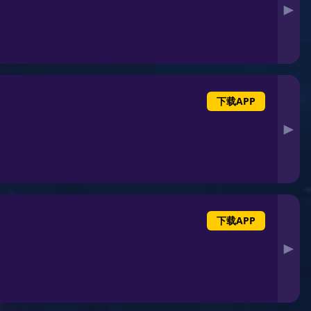
业数据、高清视频，
william威廉亚洲官方APP
与网页版为您提
APP下载
网页版入口
李娜作为中国电子竞技界的重要人物，她的职业
留下了深刻的印记。本文将从四个方面对李娜的
入电竞行业的心路历程与挑战；其次，分析她在