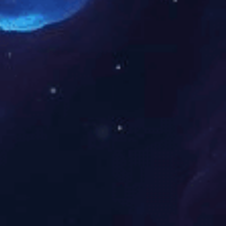
上一篇：
北京羽毛球队运营分析：成功经验与…
精选推荐