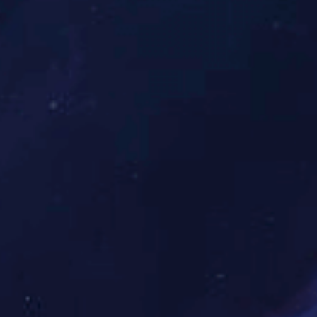
求梦想的决心。
的重要成就。例如，在某次国际性比赛中，
玩家的热议。这不仅让她赢得了荣誉，更激
实现梦想。
，以促进电竞文化的发展。通过举办线下活
中来，其影响力不仅限于战绩本身，更扩展
粉丝心目中的偶像。
。在比赛中运用创新战术，以及对角色理解
。这些成就不仅是个人荣耀，更是代表着中
一领域的发展。