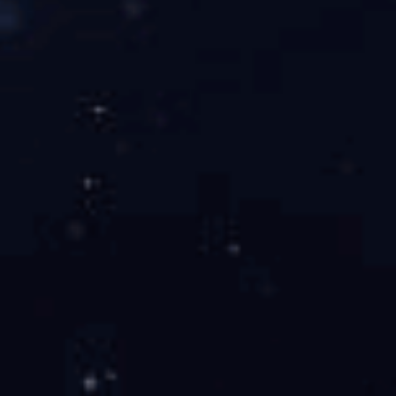
推荐网站
联系我们
地址
support@haihuajxc.com
william威廉亚洲官方
william威廉亚洲官方（中国）官方网站，william威廉希尔亚洲版、
william威廉中文官网提供官网入口、网页版访问、首页导航及快速
登录通道，支持在线注册与多端使用体验，页面加载流畅，结构清
晰，方便用户快速获取足球、篮球等热门赛事信息与实时比分内容。