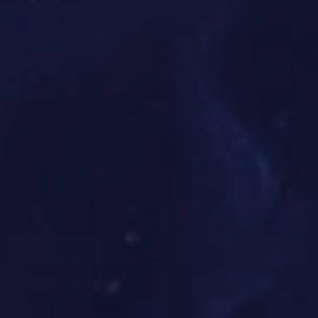
伊斯坦布尔奇迹中，杰拉德将奖杯高高举起时，镜头
扫过米兰球员呆滞的面孔，这种强烈反差构成足球史
上最富戏剧性的蒙太奇。胜利者的狂喜与失败者的绝
望在同一画面中交织，欧冠奖杯作为唯一的主角，见
证着人类情感的极端光谱。
当梅西2023年终于代表巴黎圣日耳曼捧起奖杯时，他
低头凝视奖杯的眼神被制作成慢动作特写。睫毛的颤
动、嘴唇的微张、手指关节的紧绷，这些生理反应解
构了巨星光环，展现出人类最本真的情感状态。奖杯
表面的反光在他瞳孔中跃动，恰似十五年欧冠征程的
时光倒流。
齐达内作为球员与教练两次举杯的对比影像，成为情
感表达的绝佳教材。2002年格拉斯哥的凌空抽射后，