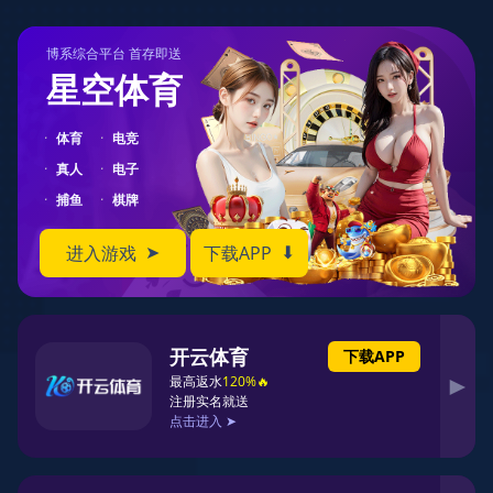
注册入口
william威廉亚洲官方