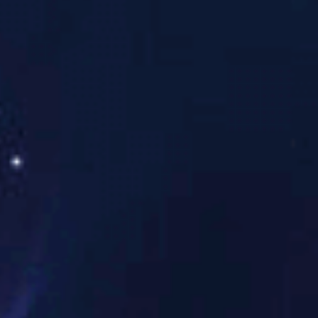
欧冠奖杯的设计演变本身就是足球历史的缩影。初代
奖杯高耸的造型彰显着欧洲足球的古典气质，而现代
版奖杯流畅的线条则映照着商业化时代的审美变革。
当斯蒂法诺在1956年首次举起奖杯时，这个动作开启
了俱乐部足球的最高殿堂，此后每个赛季的决赛都成
为全球瞩目的焦点。
不同时期的举杯姿势折射出时代的足球哲学。二十世
纪六七十年代的球员常以双手托举展现团队至上的理
念，九十年代后单手擎天的动作逐渐流行，这不仅是
个人英雄主义的表达，更暗合现代足球对超级巨星的
推崇。马尔蒂尼2007年以队长身份捧杯时，特意将奖
杯低举至队友视线齐平的位置，这个细节成为团队精
神的经典诠释。