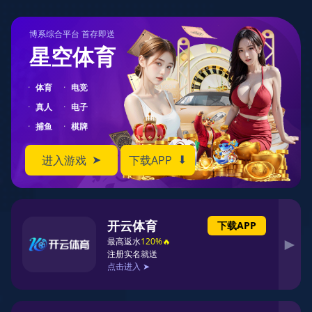
注册入口
william威廉亚洲官方