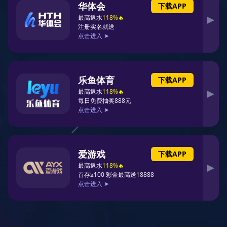
深圳羽毛球队快攻革新之路：技术与战术
的全面升级与突破
深圳羽毛球队近年来在快攻战术中不断进行技术与战
术的全面升级与突破，形成了一条独特的革新之路。
本文将从多个角度对这一进程进行深入剖析。首先，
将探讨技术层面的创新，包括运动员个人技术的提升
和训练方法的改进；其次，分析战术方面的变化，特
别是快攻理念的引入与实施；第三部分将关注心理素
质的培养以及团队合作的重要性；最后，将总结深圳
羽毛球队在国际比赛中的表现及其未来的发展方向。