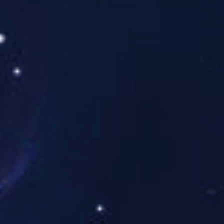
通过这些分析，可以更全面地理解深圳羽毛球队如何
在竞争激烈的环境中脱颖而出，并为其他体育团队提
供借鉴。
1、技术创新驱动
深圳羽毛球队在快攻技术方面进行了多项创新，以适
应现代羽毛球比赛日益加剧的节奏和强度。首先，教
练组针对每位运动员的特点制定个性化训练计划，确
保他们能够在高压下快速做出反应。这种针对性的训
练方式，让运动员们在关键时刻能够迅速掌握快攻技
巧，提高了整体队伍的战斗力。
此外，引入新型训练设备也是一大亮点。例如，高速
摄像机用于录像分析，使得运动员可以清晰看到自己
在比赛中的动作细节，从而进行针对性调整。这种数