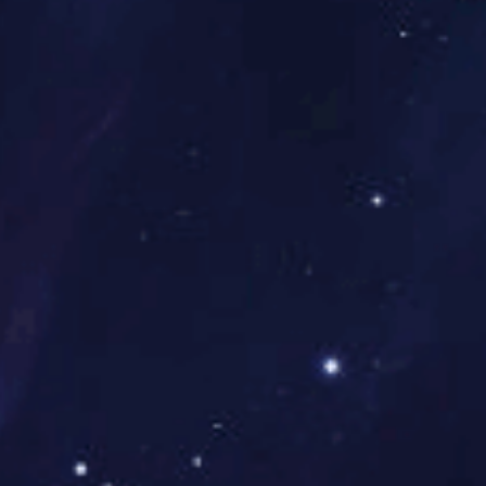
2、团队合作的重要性
团队合作是《DOTA2》的另一重要支柱。刘敏
术，更需要全队成员之间相互信任与支持。在赛
保每位选手都能清晰理解自己的角色及职责。
与此同时，沟通也是有效合作的一部分。良好的
迅速做出决策并执行。在比赛中，每一次小规模
关重要。
最终，在经历过无数次磨合后，一支优秀的队伍
应不仅体现在技术层面，更是情感上的彼此支持
3、心理素质与抗压能力
心理素质在竞技环境中起着不可忽视的作用。刘
力。他们常常面对巨大的压力，无论是来自观众