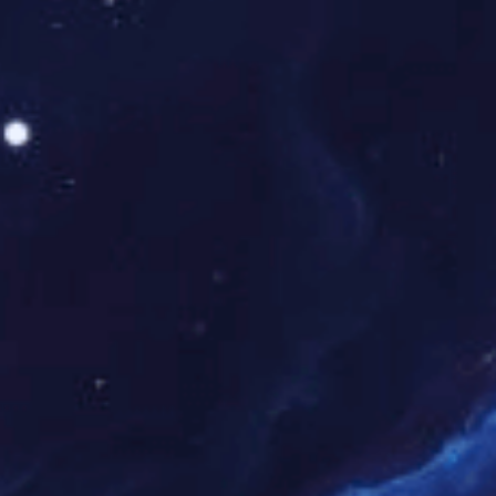
下保持冷静尤为重要。
Liu Min分享了一些实用的方法，例如深呼吸
专注力。此外，通过模拟高压环境进行训练，可
感，从而提升他们在真正比赛中的表现。
同时，心理辅导也成为许多职业战队的一部分，
他们在关键时刻依然能够发挥出色。这种重视心
为顶级战队的一项标准配置。
4、新人培养与发展
为了确保电竞行业的发展，新人的培养显得尤为
轻选手的指导，希望通过系统性的培训来提升他
一个环节都有专业人员负责指导。