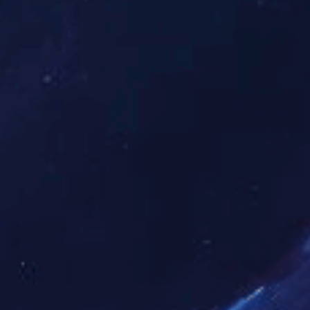
表示，一个高水平的队伍不仅仅依赖个人技
前训练时，他们会进行大量配合练习，以确
沟通能够使队员之间形成默契，使他们能够
冲突都可能决定胜负，因此保持实时沟通至
往往能够形成一种独特的化学反应，这种反
与鼓励，让每个队员都能发挥出最佳状态。
敏认为，高水平选手必须具备优异的抗压能
期望还是竞争对手挑战。因此，在这种情况