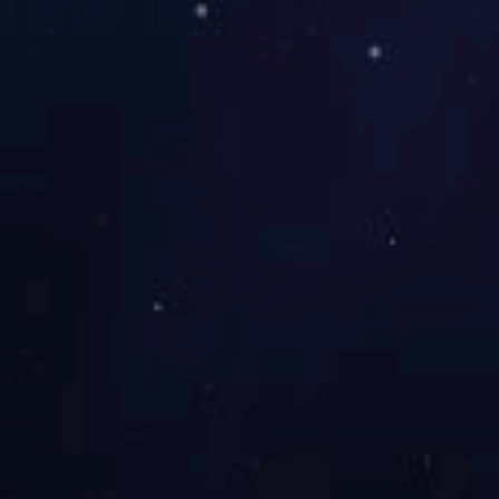
2
北京足球队反击战术解析：从防守到进
本文旨在对北京足球队的反击战术进行深入解
2026-06-20
3
篮球特马卡比对阵拜仁的精彩比分预测
在即将到来的篮球比赛中，特马卡比与拜仁的
2026-05-29
4
飞出界的足球明星究竟是谁引发了球迷
在当今足球界，许多明星球员的表现常常引发
2026-08-08
5
现役黄头发足球明星盘点他们在绿茵场
在现代足球的舞台上，黄头发球员以其独特的
2026-07-30