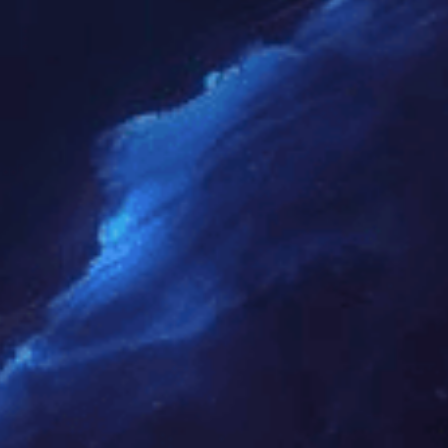
和冥想等，这些技巧有助于选手放松心情，提高
以帮助选手提前适应激烈竞争带来的紧张
通过专业人士帮助选手处理焦虑和压力，使
理健康的方法越来越被广泛接受，并逐渐成
重要。刘敏表示，他所在团队非常注重对年
们的整体水平。从基础知识到实战演练，每