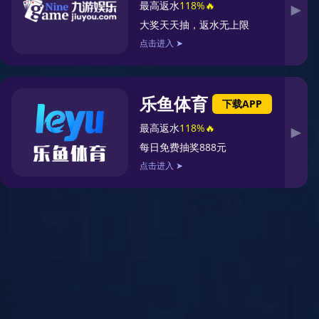
供便捷的体育服务。
2026-07-04 14:18
22 次阅读
略性和团队合作精神赢得了无数玩家的喜爱。
OTA2》成功背后的多种因素，包括游戏策
面。首先，刘敏分析了游戏中的关键策略，