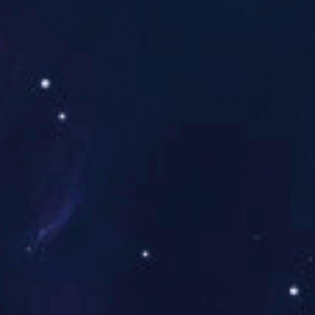
如英雄选择与战术布置；其次，他强调了团队合
契；然后，他讨论了心理素质在比赛中的作用，
敏还提到了如何帮助新手成长，为电竞未来培养
更好地理解《DOTA2》成功的秘诀。
1、游戏策略与战术
在《DOTA2》中，游戏策略是影响胜负的重要
英雄的技能，还要掌握不同阵容之间的搭配关系
快速击杀敌方核心，而在其他情况下则可能需要
此外，战术布置也是关键。每一场比赛前，队伍
制定相应计划。这种针对性的准备能让队伍在比
刘敏还强调了动态调整战术的重要性。在比赛过
战略，比如利用优势进行推进或是保守防守，以