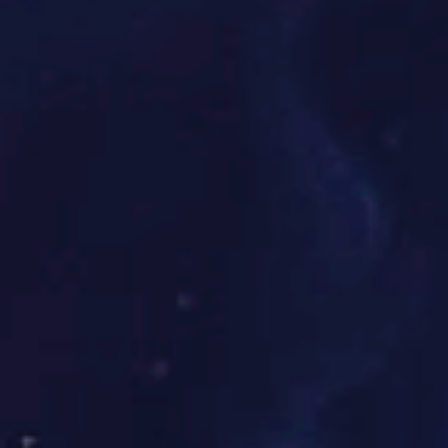
利物浦通过高压逼抢创造大量得分机会，这种激进打
法既能带来大胜积分的爆发，也增加了球员伤病风
险。与之对比，孔蒂执教热刺时期强调防守反击，虽
然比赛观赏性下降，但通过减少失分同样能稳定获取
积分。
现代足球的数据分析正在改变积分获取方式。布伦特
福德借助数学模型优化定位球战术，使其成为英超最
高效的得分手段之一。这种基于概率计算的战术创
新，帮助中小球队在有限资源下提升积分转化率，打
破了传统强队的战术垄断。
教练更替带来的战术震荡直接影响积分走势。切尔西
频繁换帅导致的战术体系紊乱，造成其积分产出的剧
烈波动。而纽卡斯尔在沙特财团入主后，通过渐进式