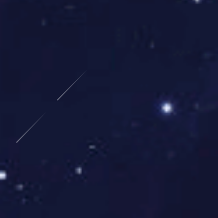
季阿森纳的领跑优势在冲刺阶段被逆转，暴露了年轻
球队经验不足的短板。这种积分曲线的波动反映了心
理素质、板凳深度和临场应变能力的综合作用，也说
明积分积累是量变到质变的渐进过程。
保级集团的积分争夺同样充满戏剧性。伯恩茅斯2020
年最后时刻的保级成功，展现了中小球队在积分计算
上的精准把控。这类球队往往采取针对性战术，在关
键场次集中发力，用有限的资源实现积分效率最大
化，这种策略选择直接影响着积分榜末端的生死格
局。
战术体系的积分转化
不同战术风格对积分获取产生差异化影响。克洛普的