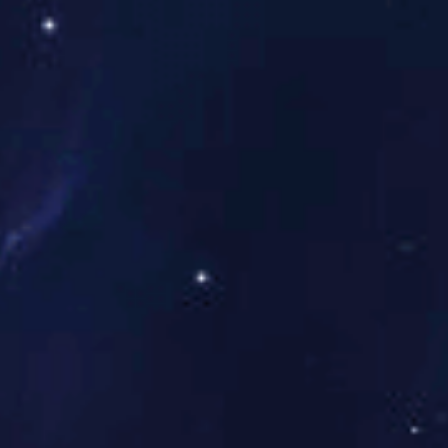
烈讨论。
1、卓越的团队协作
在电子竞技中，团队协作是决定胜负的重要因素之
一。V5战队通过高效的沟通和默契配合，在比赛中展
现出超强的凝聚力。他们每位成员都能清楚自己的角
色，并在关键时刻做出快速反应，这使得他们在激烈
竞争中始终保持领先。
此外，V5战队还注重内部训练和磨合，通过不断地实
战演练，提高了彼此之间的信任度。在面对强敌时，
他们能够迅速调整策略，以适应瞬息万变的局势。这
种灵活应变能力让他们在多场关键比赛中逆转局面，
赢得胜利。
最后，教练组的指导也是不可忽视的一环。他们不仅