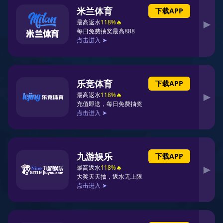
—— 比赛数据从这里开
始
覆盖实时赛事、专业数据、高清视频，
william威
廉亚洲官方APP
与网页版为您提供便捷的体育服
务。
APP下载
网页版入口
首页
/
体育快讯
/ 正文
2026-06-29 16:10
21 次阅读