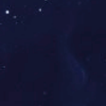
此外，老将选手则利用丰富的大赛经验，为年轻成员
传授技巧与心态管理，从而营造出一个积极向上的学
习氛围。这种代际间的互助，不仅增强了整个球队实
力，也确保了长远发展的稳定性。
3、战略部署与实时调整
对于一支顶级电竞战队而言，有效的战略部署至关重
要。V5战队不仅精通各种游戏策略，更善于根据对手
情况进行实时调整。在每场比赛开始前，他们都会仔
细分析对方的数据及历史记录，从而制定相应策略。
在实际比赛过程中，如果发现预设策略无法奏效，他
们会迅速进行调整。例如，根据对方阵容变化或特定
局势，及时呼叫替换角色或改变进攻方式，以最大化