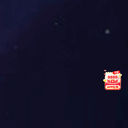
上一篇：
龙门架健身器材助力力量训练效果…
下一篇：
成都街舞队实力解析：展现街舞文化
精选推荐
1
足球世界杯预测：CBA视角解读各支国家队
摘要： 足球世界杯作为全球顶级赛事，各支国家队的
实力对比始终牵动...
2026-05-06