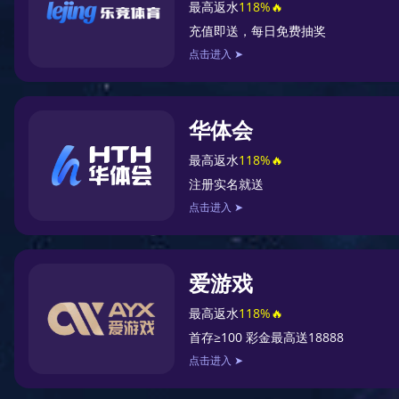
覆盖实时赛事、专
首页
/
体育快讯
/ 正文