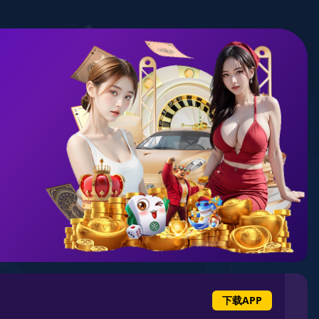
App下载
公司介绍
体育快讯
iam威廉亚洲官方
—— 比赛数据从