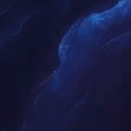
压赛事磨练出来了良好的心理素质，使其能有效
绪，即便是在落后或失误情况下，也能迅速调整
BLG还特别注重赛前准备，通过冥想、放松训练
他们保持积极向上的心态，并增强了处理突发事
高度信任关系，更进一步减轻了个人压力，使每
最终，在各种压力测试下锤炼出的坚韧品质，使得
赛这样的巅峰赛事还是日常联赛中，都能充分展
们赢得荣誉奠定了基石。
总结：
综上所述，通过深入分析，可以看到BLG团队协
合、高效沟通、多变灵活战术以及强大心理素质
备条件，为他们在《和平精英》的精彩表现提供