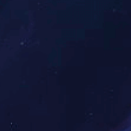
敌情，有人则专注于输出火力，这样形成一
效而流畅的沟通机制。他们通常使用语音通
位置、道具情况等。这种实时的信息共享使
。
洁明了的指令系统。例如，通过使用特定代
语言表达带来的延迟。同时，在平时训练
便在紧张局势下依然保持冷静。
。队员间相互鼓励与信任，使得整个团体氛
励词语往往能让队友重新振作，从而逆转局