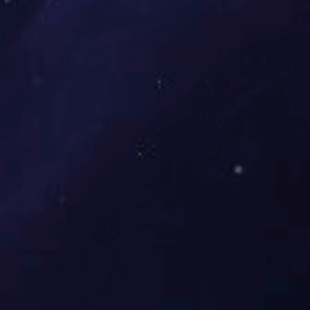
未来，我们相信随着电子竞技的发展，将有更多像
推动着行业进步，也引领着年轻玩家追求更高水
汲取经验，为自己的电竞之路增添助力！