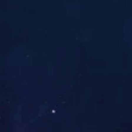
。首先，BLG团队的默契配合是其胜利的
及时传递；其三，灵活多变的战术运用使得
素质帮助队员们在压力下保持冷静和专注。
《和平精英》中取得优异成绩的原因。
LG团队在这一点上尤为突出。他们通过长
队员都能准确判断其他人的意图。在比赛过
反应，相互之间配合得天衣无缝。
盘与交流。每当比赛结束，BLG都会进行
种不断反思和调整，让他们逐渐形成了一套
的位置和职责。在激烈对抗中，各自发挥特