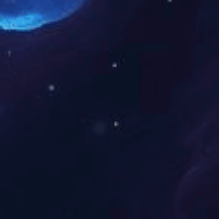
上一篇：
EDG逆袭之路挑战者杯特别报道展…
精选推荐