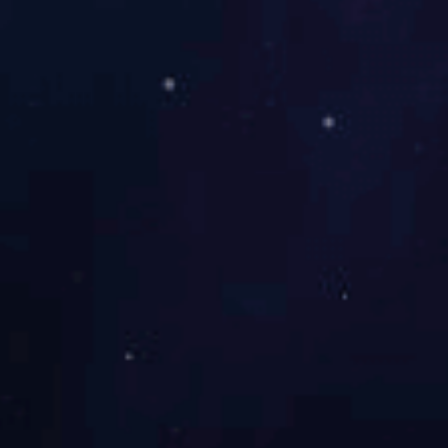
1
重庆极限运动队战术分析与实战经验分
本文将围绕“重庆极限运动队战术分析与实战经
2026-07-04
2
最新意甲球队收入排名及盈利状况分析
近年来，意甲联赛的商业价值与球队财务状况
2026-06-20
3
英超参赛球队：当前赛季英超联赛的所
作为全球最具观赏性和商业价值的足球联赛之
2026-06-24
4
全球足球明星排名揭晓倒数第一引发热
近日，全球足球明星排名的揭晓引发了广泛关
2026-08-07