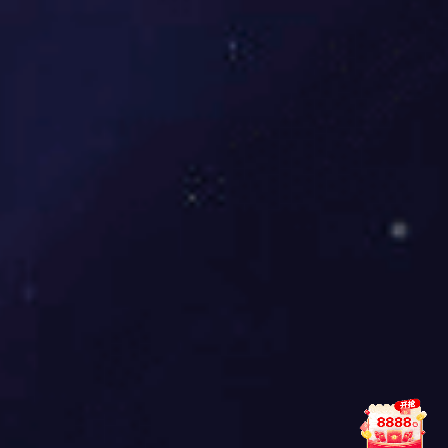
效的战术安排及团队协作，其确实能展现出较强竞争
力；另一方面，由于部分选手频繁出现技术性错误，
又使得原本可控局势变得复杂化。因此，加强综合训
练，提高抗压能力，是提升整体表现不可忽视的重要
途径。
Total而言，要实现长期健康发展，该队需持续关注个
体技能培养以及团队精神建设。同时，通过完善各项
保障措施，不断探索创新方式，应当能够进一步推动
该队向更高目标迈进，为今后的成功奠定坚实基础.
上一篇：