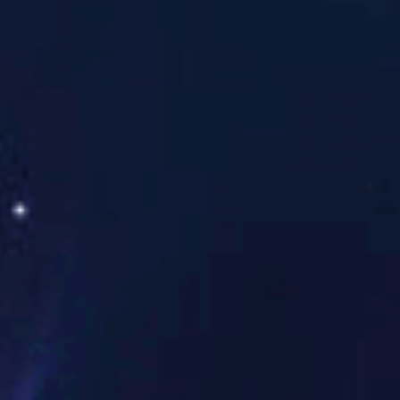
析，希望能够全面呈现出西安羽毛球队当前的发展状
况以及未来提升空间。
1、战术安排与压制效果
西安羽毛球队在比赛中的战术安排是影响整体表现的
重要因素之一。通过灵活多变的战术布置，球队可以
有效地压制对手。例如，在防守方面，团队通常采用
区域防守和人盯人的结合，以此来限制对方得分机
会。这种防守策略不仅能增加对方进攻难度，还能为
自己创造反击机会。
此外，在进攻策略上，西安队善于利用速度和变化多
端的技术动作来打乱对方节奏。快速有效的发球和扣
杀常常让对手措手不及，从而形成压制效果。同时，
通过不断调整阵容与搭配，教练能够根据每场比赛不