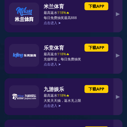
—— 比赛数据从这里开
始
覆盖实时赛事、专业数据、高清视频，
william威
廉亚洲官方APP
与网页版为您提供便捷的体育服
务。
APP下载
网页版入口
首页
/
体育快讯
/ 正文
2026-06-25 17:24
19 次阅读