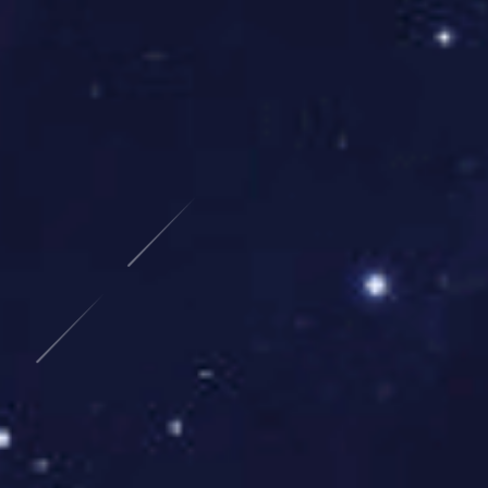
严重后果。
技术层面上，不少年轻球员由于经验不足，在处理一
些简单球时容易发生失误。例如，在接发球环节，由
于心态紧张或者准备不足，经常会出现判断失误或击
球不稳等问题。这些都会直接影响到整个团队合作效
率和士气。
心理因素同样也是导致失误的重要原因。当面对强敌
或者处于落后状态时，球员们往往会感受到巨大的心
理压力。此时，他们可能更倾向于保守打法，而不是
采取积极主动的进攻策略，从而进一步加剧了队伍整
体表现的不稳定性。因此，加强心理素质训练，提高
运动员抗压能力，是未来改善这一现象的重要方向。
3、心理因素与赛场表现