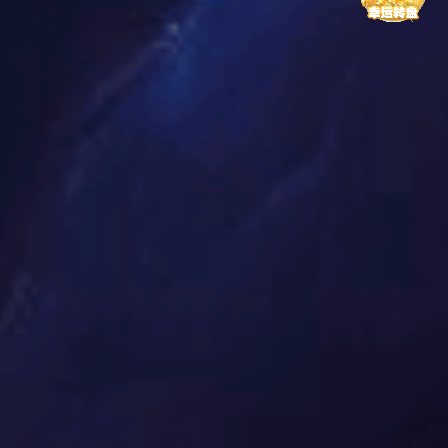
常训练中，通过各种形式的小组活动，提高成员之间
相互支持和信任程度，让大家共同面对挑战。在真正
进入赛事的时候，这种默契配合将极大减少因个人能
力差异带来的负面影响，使得全队更有凝聚力去迎接
挑战。
最后，可以利用数据分析工具，对每一场比赛进行详
细剖析，总结成功经验与失败教训。在此基础上，不
断调整战略思路，以适应不同类型竞争者。同时，为
了让队員们更好地理解自身优势所在，可以组织定期
评估会议，让大家分享彼此心得，共同成长.
总结：
综上所述，西安羽毛球队的发展过程中，“压制”与“失
误”两者间形成了复杂交织关系。一方面，通过精准有