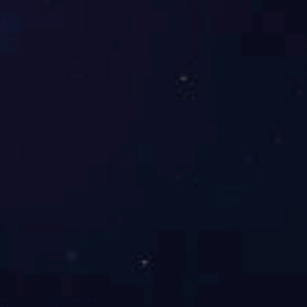
，它不仅帮助他们保持身...
选手表
S战队的选手们以卓越的表现...
水
制革新来提升其竞技水平...
想之
精神和对梦想的执着追求...