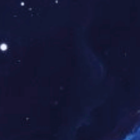
能力，否则容易陷入僵局。而且，对于防守端，
对手抓住机会得分。
掘金则以稳健著称，他们擅长通过高效传导球和
也注重内线攻击，通过大个子选手制造杀伤。这
守体系，并有效控制比赛节奏。在面对开拓者这
攻，以压制其外线火力。
总体来看，两队虽然风格迥异，但都各自有着独
验教练组及球员如何适应并执行各自策略，从而
4、历史交锋记录分析
回顾过去几年的交锋记录，我们发现开拓者与掘
然双方各有胜负，但总体来看，每次交锋都充满
键赛事或季后赛期间，两队之间更是斗智斗勇，