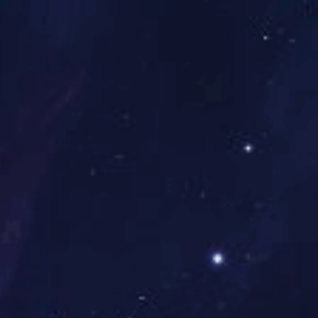
对于开拓者来说，他们的明星球员仍然是球队进
一些主力球员未能保持最佳竞技状态，从而影响
潜力，但缺乏经验使得他们在关键时刻容易出现
相比之下，掘金阵容相对齐整，多名核心球员均
队配合的优势。特别是在内线和外线投射方面，
方式。此外，各位置上的替补也能给予主力充足
因此，在本次交锋中，两队球员的健康状况以及
无法弥补因伤病造成的人手不足，那么他们想要
务。
3、战术风格分析
开拓者通常采取快速进攻与外线投射并重的策略
并通过三分球拉开比分。然而，这种打法也要求