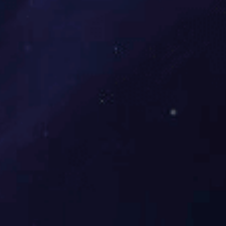
最后，根据以上分析，我们预测如果没有意外发
及出色发挥，有望在客场拿下这场重要胜利。当
化，因此对于广大篮球爱好者而言，此役值得全
与