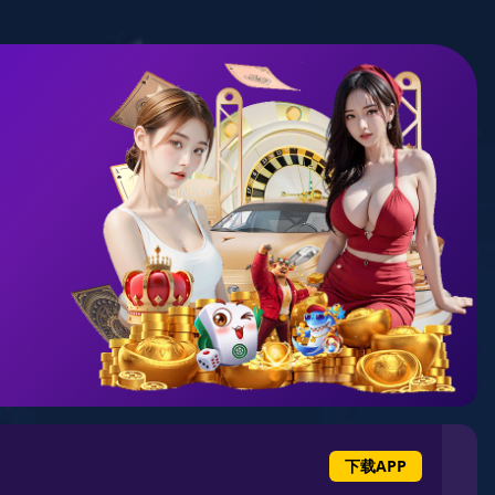
App下载
公司介绍
体育快讯
iam威廉亚洲官方
—— 比赛数据从