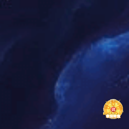
极参与推广活动。他们通过举办各类青少年培训班和
公开课，将极限运动精神传播给更多年轻人，为中国
未来涌现出更多优秀选手奠定基础。这种责任感使得
他们在国际舞台上赢得了声誉，也为中国乃至全球的
极限运动发展做出了贡献。
4、未来的发展方向
展望未来，北京攀岩队将继续致力于提高自身竞技水
平，同时加强与其他国家和地区之间的交流与合作。
他们计划拓宽视野，引入更多国际顶尖资源，以进一
步完善自己的训练体系，并争取在世界大赛中取得更
好成绩。
此外，北京攀岩队还希望能够吸引更多年轻人加入到
这个大家庭中来。他们将在各大高校及社区组织推广