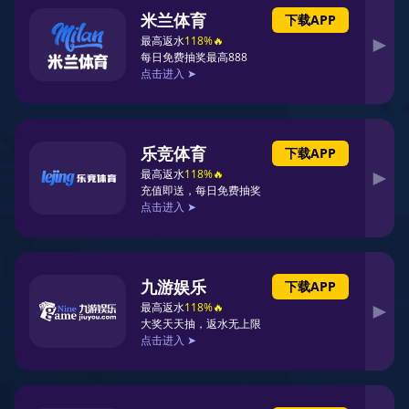
—— 比赛数据从这里开
始
覆盖实时赛事、专业数据、高清视频，
william威
廉亚洲官方APP
与网页版为您提供便捷的体育服
务。
APP下载
网页版入口
首页
/
体育快讯
/ 正文
2026-06-14 13:43
20 次阅读