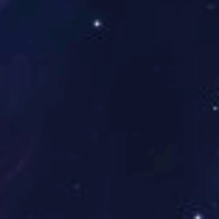
些选手们通过不断磨合，逐渐形成了一支团结协作、
奋发向上的团队。为了提升整体水平，教练组也开始
积极学习国外先进经验，不断引入新的训练理念。
随着时间推移，北京攀岩队逐渐吸引了更多人才加
入。他们不仅在全国范围内开展选拔赛，还组织多次
培训和交流活动，为新一代青年选手提供了展示自我
的机会。这些举措为球队后来的发展打下了坚实基
础。
2、独特有效的训练体系
北京攀岩队以其科学严谨且灵活多变的训练体系著
称。首先，在体能训练方面，他们结合力量、耐力和
灵活性的需求，为每位成员制定个性化方案，通过系
统化训练提升整体素质。此外，他们还注重心理素质