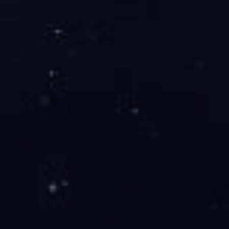
联系我们
地址
support@haihuajxc.com
william威廉亚洲官方
william威廉亚洲官方（中国）官方网站，william威廉希尔亚洲版、
william威廉中文官网提供官网入口、网页版访问、首页导航及快速
登录通道，支持在线注册与多端使用体验，页面加载流畅，结构清
晰，方便用户快速获取足球、篮球等热门赛事信息与实时比分内容。
App下载
关于我们
隐私政策
合作条款
网站地图