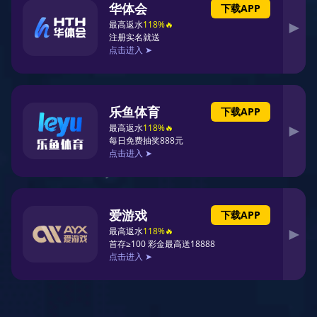
北京攀岩队的成长之路极限运动世界杯背
后的奋斗与荣耀
本文将围绕“北京攀岩队的成长之路 极限运动世界杯
背后的奋斗与荣耀”这一主题进行深入探讨。从北京攀
岩队的成立背景、发展历程、训练体系以及在国际赛
事上的表现等多个方面展开，展现出这支队伍在极限
运动领域所作出的努力与取得的成就。首先，文章将
回顾这支年轻团队是如何从无到有，逐步崭露头角，
并在国内外大赛中屡获佳绩；其次，分析他们独特而
有效的训练方法和团队氛围，以及教练员和运动员之