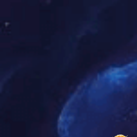
队可能都已锁定排名，但心理层面的博弈同样重要。
火箭队计划在这场比赛中试验新型挡拆防守策略，利
用机动型内线的换防能力来应对约基奇的高位策应，
为可能的季后赛相遇积累战术样本。
球队调整与应变策略
伤病管理进入精细化阶段，运动科学团队引入新型穿
戴设备监测球员肌肉微损伤。主力控卫的脚踝伤势恢
复进度比预期快两天，但医疗组仍坚持渐进式复出方
案，确保其能在关键战役达到最佳状态。轮换阵容的
化学反应持续优化，某替补前锋与第二阵容的配合效
率值提升至+7.3。
进攻端着重提升强弱侧转移球效率，近五场比赛底角
三分出手占比从18%提升至27%。防守体系则强化了