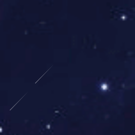
高原主场魔咒的战术执行力。
潜在附加赛对手中，鹈鹕与独行侠的阵容变化值得关
注。鹈鹕新引进的防守型锋线在最近十场将对手三分
命中率压制到33%，而独行侠后场双枪的场均突破次
数位列联盟前三。火箭队需要针对不同对手制定差异
化防守策略，特别是对持球核心的包夹时机需要更精
确的计算。
胜负关系成为决定排名的潜在胜负手，火箭队目前对
国王、太阳均保有交手优势，但对阵湖人的平分规则
处于劣势。这意味着在可能出现的同胜场情况下，四
月六日与湖人的直接对话将具有双重战略价值，这场
比赛的备战工作已提前三周启动。
关键对手战术博弈