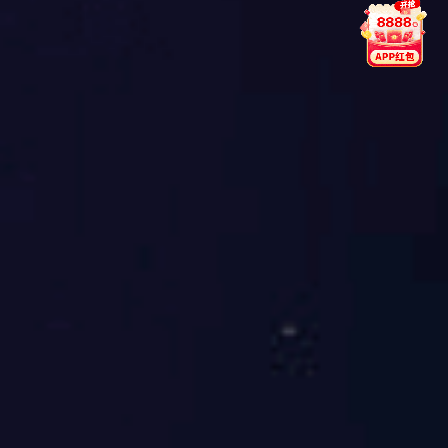
上一篇：
飞盘与梦想交织的旅程：刘强的深度…
下一篇：
李强专访揭示DOTA2成功背后的秘
精选推荐
1
美国力健健身器材的产品推荐与市场评价
美国力健健身器材作为全球知名的健身设备品牌，凭
借其创新的技术、...
2026-06-02
周军专访：从乒乓小将到世界冠军的奋斗与