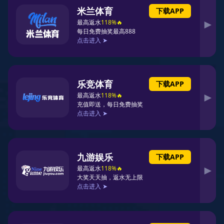
—— 比赛数据从这里开
始
覆盖实时赛事、专业数据、高清视频，
william威
廉亚洲官方APP
与网页版为您提供便捷的体育服
务。
APP下载
网页版入口
首页
/
体育快讯
/ 正文
2026-06-07 18:43
41 次阅读