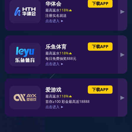
火箭队最新赛程表一览：季后赛形势与关
键对手
火箭队在本赛季的征程已进入白热化阶段，常规赛尾
声与季后赛门槛的交界处，每一场比赛都可能成为改
写命运的转折点。本文将从赛程强度、排名竞争、关
键对手以及战术调整四个维度，深度剖析火箭队冲击
季后赛的机遇与挑战。球队剩余赛程中既有实力悬殊
的弱旅，也有直接决定排名的同区劲敌，而核心球员
状态、伤病隐患与教练团队的临场决策，都将成为影
响最终走势的核心变量。面对西部激烈的卡位战，火