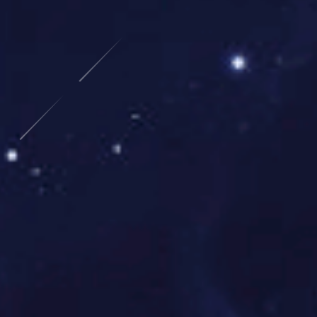
略来吸引更多年轻人的关注。
这种不断追求创新与突破的精神，不仅提升了球队自
身实力，也推动整个行业向前发展。越来越多的新兴
品牌开始关注并赞助这些新项目，为年轻人提供更广
阔的发展空间。
3、赛事表现亮眼
近年来，随着国内外各类极限赛事频繁举办，深圳极
限运动队始终保持着出色的参赛表现。他们参加过诸
如全国滑板锦标赛、国际冲浪大赛等多个重要赛事，
并屡次获得优异成绩。这些辉煌战绩无疑为他们赢得
了良好的口碑和声誉。
特别是在一些重大的国际比赛中，球队成员凭借卓越