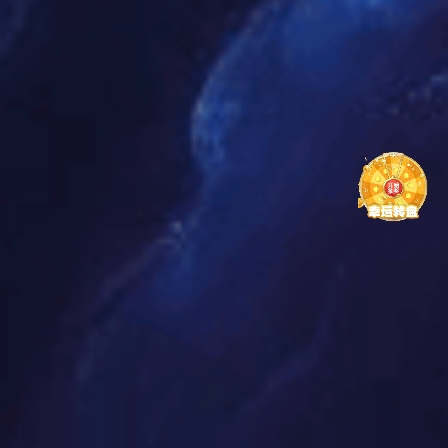
体中，他们倡导积极向上的生活态度，以及勇敢追
梦、不惧失败的人生态度，引发广泛共鸣。
此外，该团队还积极参与公益活动，将部分收益用于
支持青少年体育事业发展。他们通过举办免费培训
班，为有志于从事极限体育的小朋友提供专业指导，
让更多孩子有机会接触到这一富有魅力与挑战性的领
域，从而激发他们内心深处对梦想追求的不懈努力。
这种以体育为媒介传播正能量的信息，不仅提升了社
会大众对极限体育认知，也促进了全民健身意识的发
展，让更多人了解并参与到这项刺激又富有乐趣的大
众活动中去，从而推动整个城市乃至国家健康发展的
脚步。