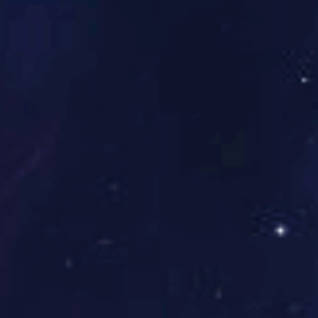
同时，深圳极限运动队也积极参与国际交流，与国外
顶尖团队进行切磋与学习。这种跨文化交流不仅提高
了他们的竞技水平，也增加了他们在国际舞台上的曝
光率，使得他们更具竞争力。
2、创新精神引领潮流
深圳极限运动队一直以来秉持着创新发展的理念，无
论是在训练方法还是装备选择上，他们总是走在行业
前沿。他们定期对训练计划进行调整，根据最新科技
成果来优化训练效果，以达到更高水平。
例如，在设备选择上，他们倾向于使用最先进、最安
全且性能优越的新型器材，这不仅提升了训练效率，
也降低了受伤风险。此外，球队还积极尝试不同类型
的新兴项目，如滑板、冲浪等，通过多样化的发展策