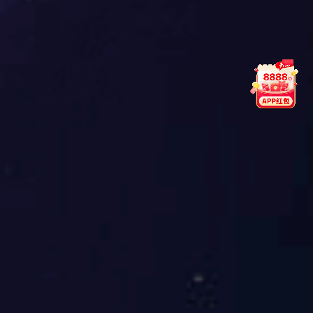
上一篇：
重庆乒乓球队与上海乒乓球队耐力…
下一篇：
玩运动健身器材体验分享与品牌介
精选推荐
1
诺什么健身器材品牌特点及用户使用体验
文章摘要的内容 在健身器材市场中，诺什么品牌凭借
其独特的产品设...
2026-05-15
2
西甲联赛失球纪录与防守端分析
西甲联赛作为世界顶级足球联赛之一，其攻防对抗的