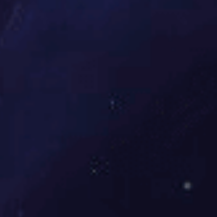
总结：
综上所述，深圳极限运动队荣登排行榜第一名，是其
强大实力与卓越表现共同作用下取得的重要里程碑。
他们不仅代表着顶尖竞技水平，更引领着时代潮流，
在推广和普及极限体育方面发挥着不可忽视的重要作
用。
未来，我们期待深圳极限运动队继续秉持创新精神，
加大对新兴项目探索力度，同时加强与国内外优秀团
队之间交流合作，为中国乃至全球范围内推动极限体
育事业的发展贡献更多力量！