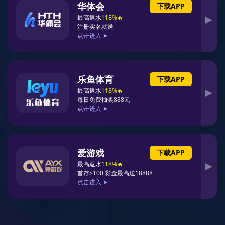
深圳极限运动队荣登极限运动状态排行榜
第一名引领潮流
深圳极限运动队近期荣登极限运动状态排行榜第一
名，标志着该团队在极限运动领域的卓越成就与影响
力。作为国内顶尖的极限运动团队之一，深圳极限运
动队凭借其丰富的经验、卓越的技术和强大的团队协
作能力，不断在各种高强度赛事中脱颖而出。这一成
就不仅展示了他们自身的实力，也为整个极限运动行
业树立了新的标杆。本文将从四个方面详细阐述深圳
极限运动队荣登排行榜第一名的原因及其对行业的引